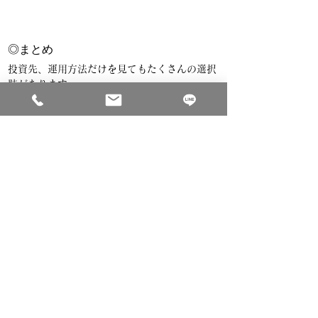
◎まとめ
投資先、運用方法だけを見てもたくさんの選択
肢があります。
そして、どの商品にも一長一短があります。
ご自身の目的や価値観にあった商品を選択する
ことが大切です。
応募フォームはこちら
自分らしく生きるた
めに、
ひとりで悩まず信頼
できるお金の相談パ