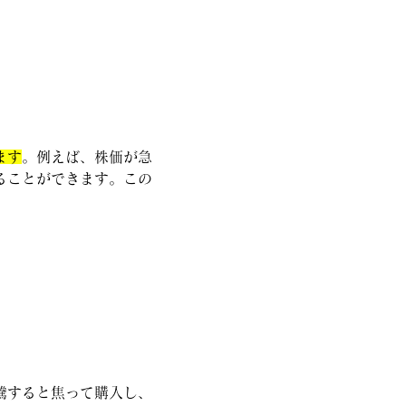
ます
。例えば、株価が急
ることができます。この
騰すると焦って購入し、