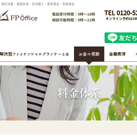
ン・家計改善・資産形成・住宅購入・教育資金・老後資金
TEL 0120-5
電話受付時間：9時～18時
オンライン予約は2
相談可能時間：9時～21時
解決型ファイナンシャルプランナーとは
お金の相談
金融教育
料金体系