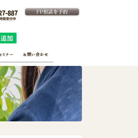
FP相談を予約
27-887
4時間受付中
法人向け金融教育FPサービス
​従業員様専用 予約ページ
セミナー
お問い合わせ