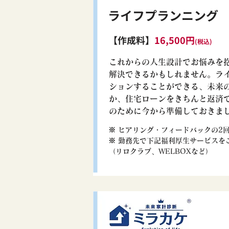
​ライフプランニング
【作成料】
16,500円
(税込
)
​これからの人生設計でお悩みを
解決できるかもしれません。ラ
ションすることができる、未来
か、住宅ローンをきちんと返済
のために今から準備しておきま
※ ヒアリング・フィードバックの2
​※ 勤務先で下記福利厚生サービス
​（リロクラブ、WELBOXなど）