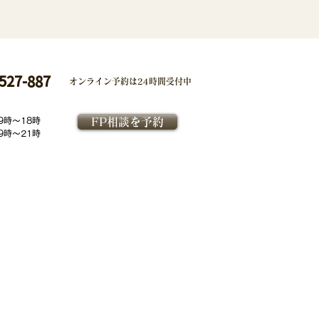
527-887
オンライン予約は
24時間受付中
9時～18時
FP相談を予約
9時～21時
コーポレートサイト
勧誘方針
​特定商取引法に基づく表記
個人情報保護方針
金融商品取引法に基づく表示