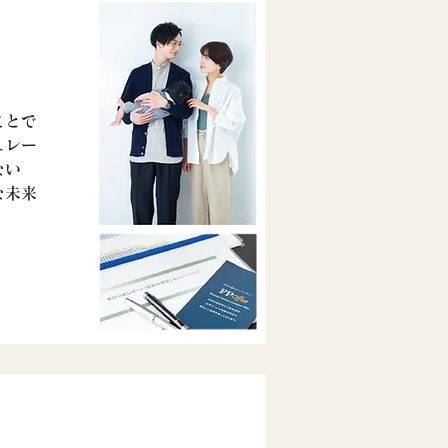
ことで
ュレー
ない
な未来