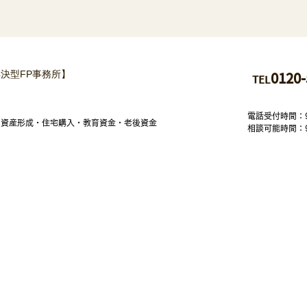
決型FP事務所】
01
20-
TEL
電話受付時間：
・資産形成・住宅購入・教育資金・老後資金
相談可能時間：
楽坂事務所
：〒162-0825
京都新宿区神楽坂6-42 神楽坂喜多川ビル５F-B
京スカイ
ツリー前事務所
：〒130-0002
京都墨田区業平2-16
-8 呂府ビル1F
南鎌倉事務所
：〒247-0056
奈川県鎌倉市大船一丁目１１番１８号 プロシード・ハピネスビル5階