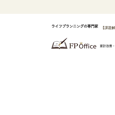
ライフプランニングの専門家
【課題解
​家計改善
FP Office株式会社
神
東
金融商品仲介業者 関東財務局長（金仲）第1009
号
東
東
湘
神