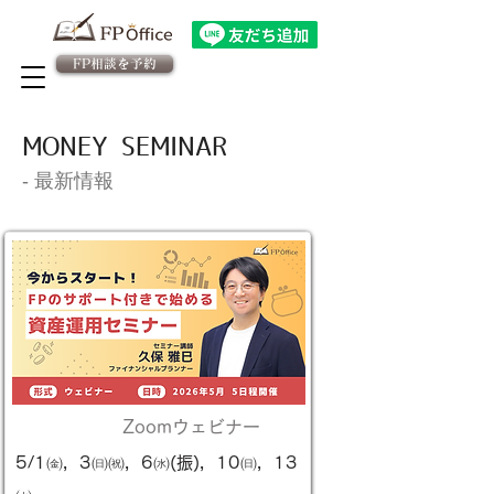
FP相談を予約
法人向け金融教育FPサービス
​従業員様専用 予約ページ
MONEY SEMINAR
​‐ 最新情報
Zoomウェビナー
WEB
5/1㈮，3㈰㈷，6㈬(振)，10㈰，13