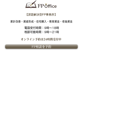
【課題解決型FP事務所】
​家計改善・資産形成・住宅購入・教育資金・老後資金
電話受付時間：
9時～18時
相談可能時間：9時～21時
オンライン予約は
24時間受付中
FP相談を予約
​FPOffice紹介
​ライフプランニングについて
​FPOfficeついて
ライフプランニングの価値
課題解決型ファイナンシャル
ライフプランニングの流れ
プランナーとは
ファイナンシャルプランナー紹介
​金融教育
​ご相談について
個別相談内容
セミナー
ご相談料
法人向け金融教育FPサービス