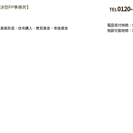
決型FP事務所】
01
20-
TEL
電話受付時間：
・資産形成・住宅購入・教育資金・老後資金
相談可能時間：
楽坂事務所
：〒162-0825
京都新宿区神楽坂6-42 神楽坂喜多川ビル５F-B
京スカイ
ツリー前事務所
：〒130-0002
京都墨田区業平2-16
-8 呂府ビル1F
南鎌倉事務所
：〒247-0056
奈川県鎌倉市大船一丁目１１番１８号 プロシード・ハピネスビル5階
子事務所
：〒249-0002
奈川県逗子市山の根1-3-1
7
古屋事務所 〒
461-0005
知県名古屋市東区東桜一丁目１０番９号 栄プラザビル5階A´号室