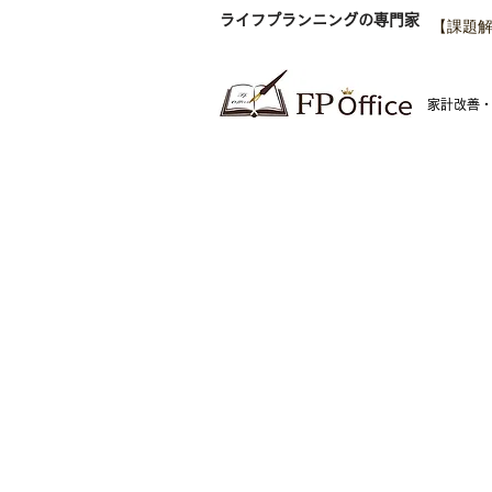
ライフプランニングの専門家
【課題解
​家計改善
FP Office株式会社
神
東
金融商品仲介業者 関東財務局長（金仲）第1009
号
東
東
湘
神
逗
神
名
愛