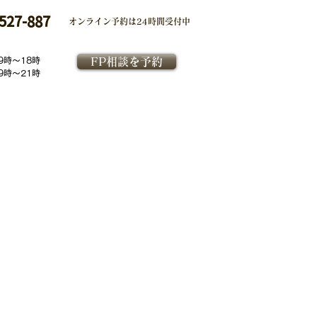
527-887
オンライン予約は
24時間受付中
9時～18時
FP相談を予約
9時～21時
コーポレートサイト
勧誘方針
​特定商取引法に基づく表記
個人情報保護方針
金融商品取引法に基づく表示