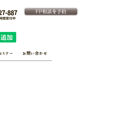
FP相談を予約
27-887
4時間受付中
法人向け金融教育FPサービス
​従業員様専用 予約ページ
セミナー
お問い合わせ