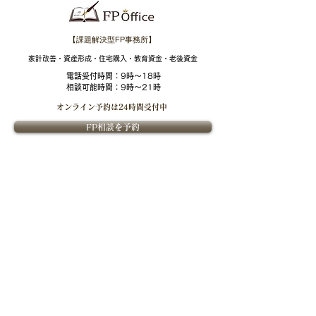
【課題解決型FP事務所】
​家計改善・資産形成・住宅購入・教育資金・老後資金
電話受付時間：
9時～18時
相談可能時間：9時～21時
オンライン予約は
24時間受付中
FP相談を予約
​FPOffice紹介
​ライフプランニングについて
​FPOfficeついて
ライフプランニングの価値
課題解決型ファイナンシャル
ライフプランニングの流れ
プランナーとは
ファイナンシャルプランナー紹介
​金融教育
​ご相談について
個別相談内容
セミナー
ご相談料
法人向け金融教育FPサービス