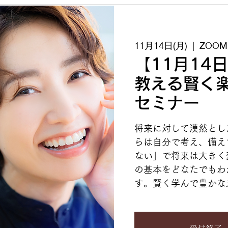
11月14日(月)
  |  
ZOO
【11月14
教える賢く
セミナー
将来に対して漠然とし
らは自分で考え、備え
ない」で将来は大きく
の基本をどなたでもわ
す。賢く学んで豊かな