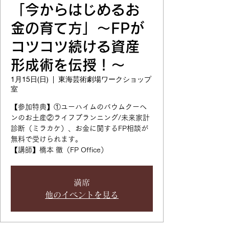
「今からはじめるお
金の育て方」～FPが
コツコツ続ける資産
形成術を伝授！～
1月15日(日)
  |  
東海芸術劇場ワークショップ
室
【参加特典】①ユーハイムのバウムクーヘ
ンのお土産②ライフプランニング/未来家計
診断（ミラカケ）、お金に関するFP相談が
無料で受けられます。
【講師】橋本 徹（FP Office）
満席
他のイベントを見る