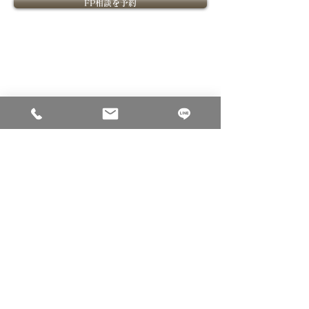
FP相談を予約
​FPOffice紹介
​ライフプランニングについて
​FPOfficeついて
ライフプランニングの価値
課題解決型ファイナンシャル
ライフプランニングの流れ
プランナーとは
ファイナンシャルプランナー紹介
​金融教育
​ご相談について
個別相談内容
セミナー
ご相談料
法人向け金融教育FPサービス
ご相談のお申込み
ご相談事例
コーポレートサイト
会社概要
採用サイト
個人情報保護方針
金融商品取引法に基づく表示