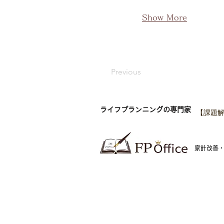
Show More
Previous
ライフプランニングの専門家
【課題解
​家計改善
FP Office株式会社
神
東
金融商品仲介業者 関東財務局長（金仲）第1009