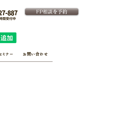
FP相談を予約
27-887
4時間受付中
法人向け金融教育FPサービス
​従業員様専用 予約ページ
セミナー
お問い合わせ