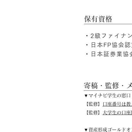
保有資格
・2級ファイナ
・日本FP協会認
・日本証券業協
寄稿・監修・
▼マイナビ学生の窓口
【監修】
口座番号は教
【監修】
大学生の口座
▼資産形成ゴールドオ