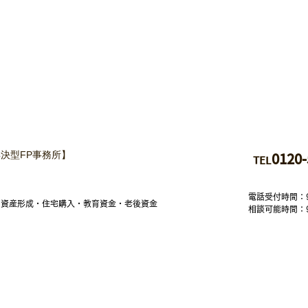
決型FP事務所】
01
20-
TEL
電話受付時間：
・資産形成・住宅購入・教育資金・老後資金
相談可能時間：
楽坂事務所
：〒162-0825
京都新宿区神楽坂6-42 神楽坂喜多川ビル５F-B