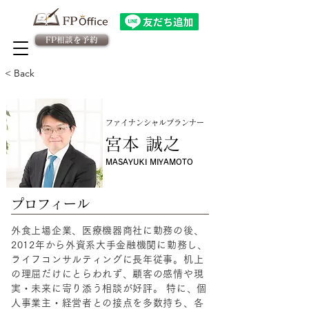
FP相談を予約
法人向け金融教育FPサービス
​従業員様専用 予約ページ
< Back
ファイナンシャルプランナー
宮本 誠之
MASAYUKI MIYAMOTO
​プロフィール
外食上場企業、医療機器商社に勤務の後、
2012年から外資系大手金融機関に勤務し、
ライフコンサルティングに長年従事。​机上
の理屈だけにとらわれず、顧客の感情や現
実・未来に寄り添う相談が好評。 特に、個
人事業主・経営者との接点を多数持ち、各