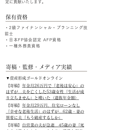
定に貢献いたします。
保有資格
・2級ファイナンシャル・プランニング技
能士
・日本FP協会認定 AFP資格
・一種外務員資格
寄稿・監修・メディア実績
▼資産形成ゴールドオンライン
【寄稿】
年金月26万円で「老後は安心」の
はずが…夫を亡くした53歳女性「生活が成
り立ちません」と嘆いた〈遺族年金額〉
【寄稿】
年金月29万円、住宅ローンなし
「幸せな老後生活」のはずが…62歳・妻の
異変に夫「もう破産するしか」
【寄稿】
自営業の夫が急逝…45歳の妻「死