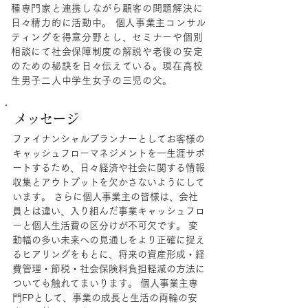
種専門家と連携しながら顧客の問題解決に
日々精力的に活動中。 個人事業主コンサル
ティングを得意分野とし、セミナーや個別
相談にて社会保障制度の解説や老後の安定
のための秘訣を日々伝えている。現在高校
生男子二人中学生女子の三児の父。
メッセージ
ファイナンシャルプランナーとしてお客様の
キャッシュフローマネジメントを一生涯サポ
ートするため、日々経済や社会に関する情報
収集とアウトプットを欠かさないようにして
います。 さらに個人事業主の皆様は、会社
員とは違い、入り組んだ事業キャッシュフロ
ーと個人生活費の区分けが不可欠です。 変
動幅の多い未来への見通しをより正確に捉え
るヒアリングをもとに、将来の資産形成・経
費管理・節税・社会保険料負担軽減の方法に
ついても触れてまいります。 個人事業主専
門FPとして、事業の成長と生活の両輪の安