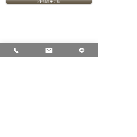
FP相談を予約
​FPOffice紹介
​ライフプランニングについて
​FPOfficeついて
ライフプランニングの価値
課題解決型ファイナンシャル
ライフプランニングの流れ
プランナーとは
ファイナンシャルプランナー紹介
​金融教育
​ご相談について
個別相談内容
セミナー
ご相談料
法人向け金融教育FPサービス
ご相談のお申込み
ご相談事例
コーポレートサイト
会社概要
採用サイト
個人情報保護方針
金融商品取引法に基づく表示