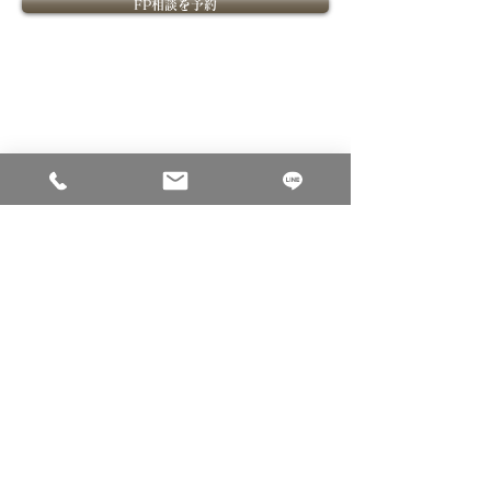
FP相談を予約
​FPOffice紹介
​ライフプランニングについて
​FPOfficeついて
ライフプランニングの価値
課題解決型ファイナンシャル
ライフプランニングの流れ
プランナーとは
ファイナンシャルプランナー紹介
​金融教育
​ご相談について
個別相談内容
セミナー
ご相談料
法人向け金融教育FPサービス
ご相談のお申込み
ご相談事例
コーポレートサイト
会社概要
採用サイト
個人情報保護方針
金融商品取引法に基づく表示