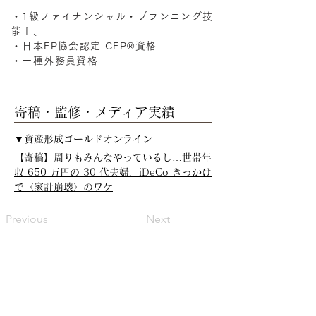
・1級ファイナンシャル・プランニング技
能士、
・日本FP協会認定 CFP®資格
・一種外務員資格
寄稿・監修・メディア実績
▼資産形成ゴールドオンライン
【寄稿】
周りもみんなやっているし…世帯年
収 650 万円の 30 代夫婦、iDeCo きっかけ
で〈家計崩壊〉のワケ
Previous
Next