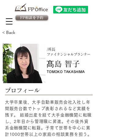
FP相談を予約
法人向け金融教育FPサービス
​従業員様専用 予約ページ
< Back
/所長
ファイナンシャルプランナー
髙島 智子
TOMOKO TAKASHIMA
​プロフィール
大学卒業後、大手自動車販売会社入社し年
間販売台数でトップ表彰されるなど実績を
残す。 結婚出産を経て大手金融機関に転職
し、2年目から管理職に昇進。その後外資
系金融機関に転籍。子育て世帯を中心に累
計1000世帯以上の家庭の相談業務を担う。