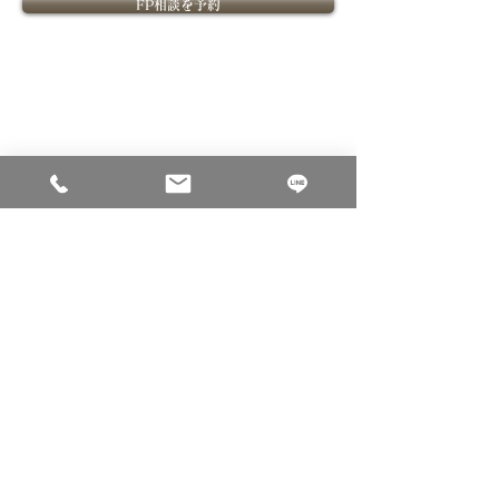
FP相談を予約
​FPOffice紹介
​ライフプランニングについて
​FPOfficeついて
ライフプランニングの価値
課題解決型ファイナンシャル
ライフプランニングの流れ
プランナーとは
ファイナンシャルプランナー紹介
​金融教育
​ご相談について
個別相談内容
セミナー
ご相談料
法人向け金融教育FPサービス
ご相談のお申込み
ご相談事例
コーポレートサイト
会社概要
採用サイト
個人情報保護方針
金融商品取引法に基づく表示