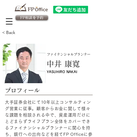
FP相談を予約
法人向け金融教育FPサービス
​従業員様専用 予約ページ
< Back
ファイナンシャルプランナー
中井 康寛
YASUHIRO NAKAI
​プロフィール
大手証券会社にて10年以上コンサルティン
グ営業に従事。顧客からお金に関して様々
な課題を相談される中で、資産運用だけに
とどまらずライフプラン全体をカバーでき
るファイナンシャルプランナーに関心を持
ち、銀行への出向などを経てFP Officeに参