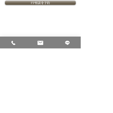
FP相談を予約
​FPOffice紹介
​ライフプランニングについて
​FPOfficeついて
ライフプランニングの価値
課題解決型ファイナンシャル
ライフプランニングの流れ
プランナーとは
ファイナンシャルプランナー紹介
​金融教育
​ご相談について
個別相談内容
セミナー
ご相談料
法人向け金融教育FPサービス
ご相談のお申込み
ご相談事例
コーポレートサイト
会社概要
採用サイト
個人情報保護方針
金融商品取引法に基づく表示