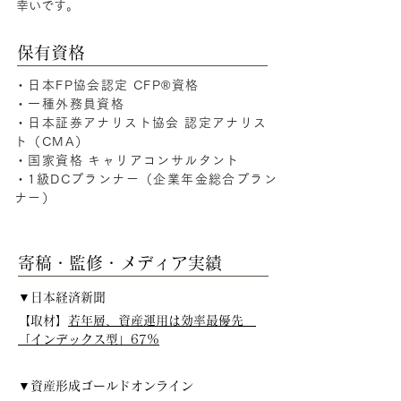
幸いです。
保有資格
・日本FP協会認定 CFP®資格
・一種外務員資格
・日本証券アナリスト協会 認定アナリス
ト（CMA）
・国家資格 キャリアコンサルタント
・1級DCプランナー（企業年金総合プラン
ナー）
寄稿・監修・メディア実績
▼日本経済新聞
【取材】
若年層、資産運用は効率最優先　
「インデックス型」67%
▼資産形成ゴールドオンライン