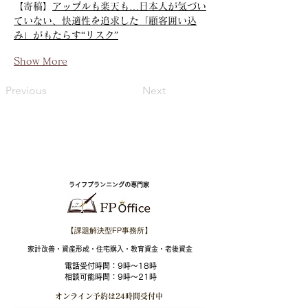
【寄稿】
アップルも楽天も…日本人が気づい
ていない、快適性を追求した「顧客囲い込
み」がもたらす“リスク”
Show More
Previous
Next
ライフプランニングの専門家
【課題解決型FP事務所】
​家計改善・資産形成・住宅購入・教育資金・老後資金
電話受付時間：
9時～18時
相談可能時間：9時～21時
オンライン予約は
24時間受付中