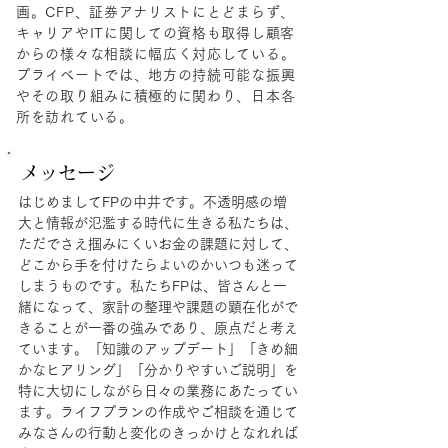
画。CFP、証券アナリストにとどまらず、
キャリアやITに関しての資格も取得し顧客
からの様々な相談に幅広く対応している。
プライベートでは、地方の持続可能な振興
やその取り組みに積極的に関わり、日本各
所を訪れている。
メッセージ
はじめましてFPの中井です。不透明感の増
大と情報が氾濫する時代に生きる私たちは、
ただでさえ掴みにくいお金の課題に対して、
どこから手を付けたらよいのかいつも迷って
しまうものです。私たちFPは、皆さんと一
緒になって、家計の整理や課題の顕在化がで
きることが一番の強みであり、原点だと考え
ています。「知識のアップデート」「きめ細
かなヒアリング」「分かりやすいご説明」を
特に大切にしながら日々の業務にあたってい
ます。ライフプランの作成やご相談を通じて
みなさんの行動と変化のきっかけとなれれば