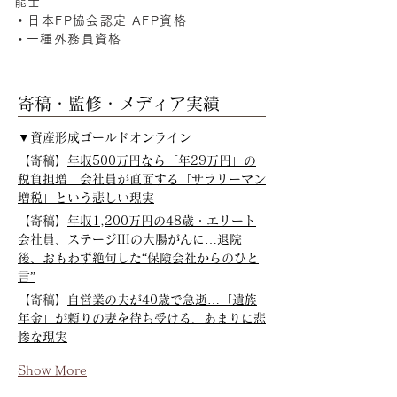
能士
・日本FP協会認定 AFP資格
​・一種外務員資格
寄稿・監修・メディア実績
▼資産形成ゴールドオンライン
【寄稿】
年収500万円なら「年29万円」の
税負担増…会社員が直面する「サラリーマン
増税」という悲しい現実
【寄稿】
年収1,200万円の48歳・エリート
会社員、ステージIIIの大腸がんに…退院
後、おもわず絶句した“保険会社からのひと
言”
【寄稿】
自営業の夫が40歳で急逝…「遺族
年金」が頼りの妻を待ち受ける、あまりに悲
惨な現実
Show More