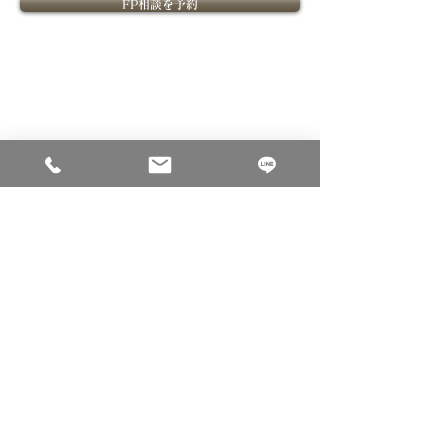
FP相談を予約
​FPOffice紹介
​ライフプランニングについて
​FPOfficeついて
ライフプランニングの価値
課題解決型ファイナンシャル
ライフプランニングの流れ
プランナーとは
ファイナンシャルプランナー紹介
​金融教育
​ご相談について
個別相談内容
セミナー
ご相談料
法人向け金融教育FPサービス
ご相談のお申込み
ご相談事例
コーポレートサイト
会社概要
採用サイト
個人情報保護方針
金融商品取引法に基づく表示