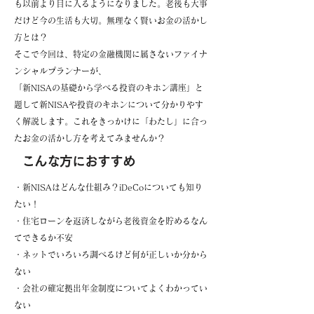
も以前より目に入るようになりました。老後も大事
だけど今の生活も大切。無理なく賢いお金の活かし
方とは？
そこで今回は、特定の金融機関に属さないファイナ
ンシャルプランナーが、
「新NISAの基礎から学べる投資のキホン講座」と
題して新NISAや投資のキホンについて分かりやす
く解説します。これをきっかけに「わたし」に合っ
たお金の活かし方を考えてみませんか？
こんな方におすすめ
・新NISAはどんな仕組み？iDeCoについても知り
たい！
・住宅ローンを返済しながら老後資金を貯めるなん
てできるか不安
・ネットでいろいろ調べるけど何が正しいか分から
ない
・会社の確定拠出年金制度についてよくわかってい
ない