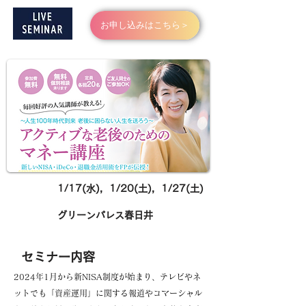
お申し込みはこちら＞
日にち
1/17(水)，1/20(土)，1/27(土)
グリーンパレス春日井
​場所
​セミナー内容
2024年1月から新NISA制度が始まり、テレビやネ
ットでも「資産運用」に関する報道やコマーシャル