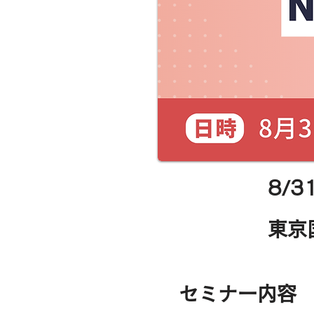
8/3
日にち
東京
​場所
​セミナー内容