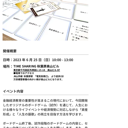
開催概要
日時：2023 年 6 月 25 日（日）10:00 - 13:00
場所：
TIME SHARING 秋葉原奥山ビル
東京都千代田区外神田1-15-18 奥山ビル 8F
■電車でのアクセス
JR山手線 秋葉原駅 「電気街南口」 より徒歩2分
万世橋警察署の向かい側が奥山ビルになります。
​イベント内容
金融経済教育の重要性が高まるこの現代において、今回開発
したオリジナルのボードゲーム（試作）を通じて、人生にお
ける様々なライフイベントや経済情勢に対応しながら「資産
形成」と「人生の謳歌」の両立を目指す方法を学びます。
ボードゲーム終了後、試作段階のボードゲームの内容と、セ