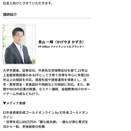
社会人向けとさせていただきます。
​講師紹介
景山 一輝（かげやま かずき）
FP Office ファイナンシャルプランナー
大学卒業後、証券会社、外資系生命保険会社を経て,15年以
上金融実務経験のあるFPとして子育て世帯を中心に年間150
件以上の相談を対応。資産形成や資産運用を得意とし、住
宅・教育資金・老後設計や相続などの相談に対応。また、新
聞やWEBの記事の執筆、セミナー講師、金融教育向けのボー
ドゲーム作成なども行う。
​▼メディア実績
幻冬舎資産形成ゴールドオンライン by 幻冬舎ゴールドオン
ライン
・世帯年収2,000万円の「勝ち組夫婦」…誰もが羨む贅沢生
活から一転、老後破産の危機