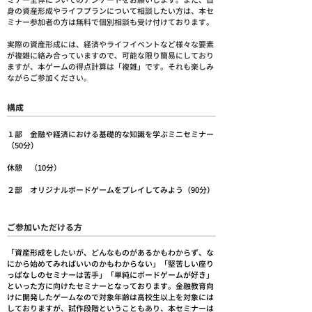
ミナー全体についてのアンケートをお願いします。また、自
身の資産形成やライフプランについて相談したい方は、本セ
ミナー参加者の方は無料で個別相談も受け付けております。
実際の資産形成には、経済やライフイベントなど様々な要素
が複雑に絡み合っていますので、可能な限り簡易にしており
ますが、本ゲームの得点計算は「複雑」です。それも楽しみ
ながらご参加ください。
​構成
１部 金融や経済における基礎的な知識を学ぶミニセミナー
（50分）
休憩 （10分）
２部 オリジナルボードゲームをプレイしてみよう（90分）
ご参加いただける方
「資産形成をしたいが、どんなものがあるかもわからず、な
にから始めてみればいいのかもわからない」「堅苦しい座り
っぱなしのセミナーは苦手」「単純にボードゲームが好き」
といった方に向けたセミナーとなっております。金融教育向
けに開発したゲームなので対象年齢は高校生以上を対象には
しておりますが、試作段階ということもあり、本セミナーは