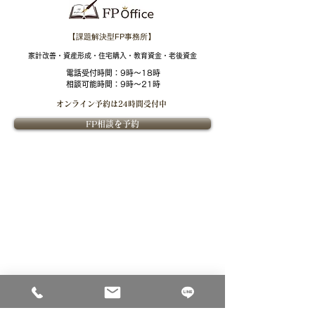
【課題解決型FP事務所】
​家計改善・資産形成・住宅購入・教育資金・老後資金
電話受付時間：
9時～18時
相談可能時間：9時～21時
オンライン予約は
24時間受付中
FP相談を予約
​FPOffice紹介
​ライフプランニングについて
​FPOfficeついて
ライフプランニングの価値
課題解決型ファイナンシャル
ライフプランニングの流れ
プランナーとは
ファイナンシャルプランナー紹介
​金融教育
​ご相談について
個別相談内容
セミナー
ご相談料
法人向け金融教育FPサービス