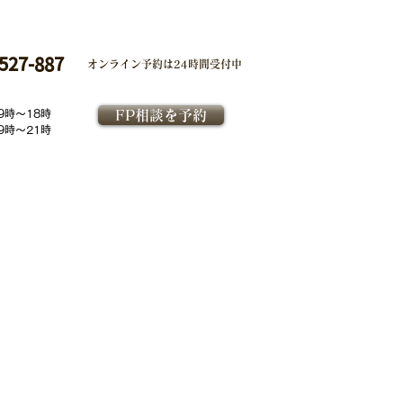
527-887
オンライン予約は
24時間受付中
9時～18時
FP相談を予約
9時～21時
コーポレートサイト
勧誘方針
​特定商取引法に基づく表記
個人情報保護方針
金融商品取引法に基づく表示