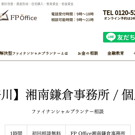
ン・家計改善・資産形成・住宅購入・教育資金・老後資金
TEL 0120-5
電話受付時間：9時～18時
オンライン予約は2
相談可能時間：9時～21時
解決型ファイナンシャルプランナーとは
お金の相談
金融教育
川】湘南鎌倉事務所 / 
ファイナンシャルプランナー相談
初
回
1時間
1
初回相談無料
FP Office湘南鎌倉事務所