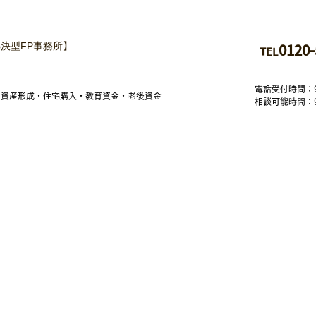
決型FP事務所】
01
20-
TEL
電話受付時間：
・資産形成・住宅購入・教育資金・老後資金
相談可能時間：
楽坂事務所
：〒162-0825
京都新宿区神楽坂6-42 神楽坂喜多川ビル５F-B
京スカイ
ツリー前事務所
：〒130-0002
京都墨田区業平2-16
-8 呂府ビル1F
南鎌倉事務所
：〒247-0056
奈川県鎌倉市大船一丁目１１番１８号 プロシード・ハピネスビル5階
子事務所
：〒249-0002
奈川県逗子市山の根1-3-1
7