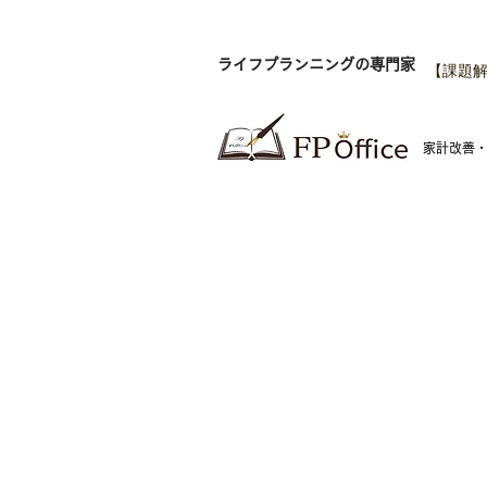
ライフプランニングの専門家
【課題解
​家計改善
FP Office株式会社
神
東
金融商品仲介業者 関東財務局長（金仲）第1009
号
東
東
湘
神
逗
神