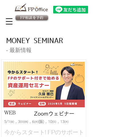
FP相談を予約
法人向け金融教育FPサービス
​従業員様専用 予約ページ
MONEY SEMINAR
​‐ 最新情報
WEB
Zoomウェビナー
5/1㈮，3㈰㈷，6㈬(振)，10㈰，13㈬
今からスタート! FPのサポート