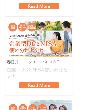
Read More
グリーンパレス春日井
春日井
企業型DCとNISA使い分けセ
ミナー
Read More