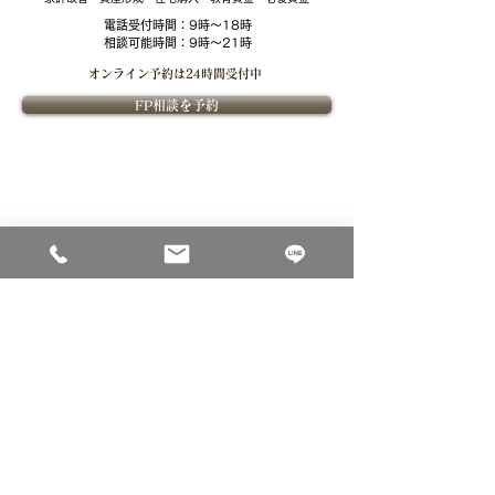
電話受付時間：
9時～18時
相談可能時間：9時～21時
オンライン予約は
24時間受付中
FP相談を予約
​FPOffice紹介
​ライフプランニングについて
​FPOfficeついて
ライフプランニングの価値
課題解決型ファイナンシャル
ライフプランニングの流れ
プランナーとは
ファイナンシャルプランナー紹介
​金融教育
​ご相談について
個別相談内容
セミナー
ご相談料
法人向け金融教育FPサービス
ご相談のお申込み
ご相談事例
コーポレートサイト