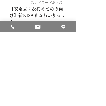
スカイワードあさひ
尾張旭
【安定志向＆初めての方向
け】新NISAまるわかりセミ
ナー
詳細
ライフプランニングの専門家
【課題解決型FP事務所】
​家計改善・資産形成・住宅購入・教育資金・老後資金
電話受付時間：
9時～18時
相談可能時間：9時～21時
オンライン予約は
24時間受付中