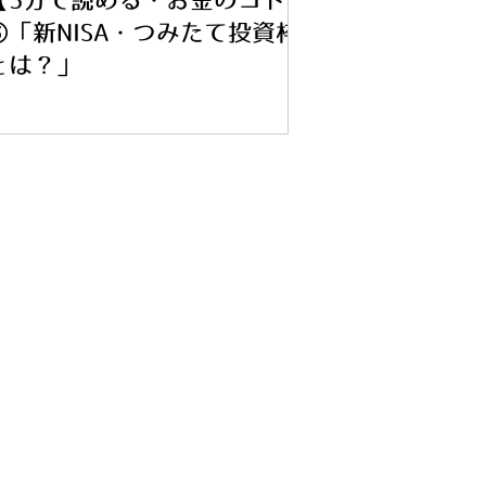
【3分で読める・お金のコト】
③「新NISA・つみたて投資枠
とは？」