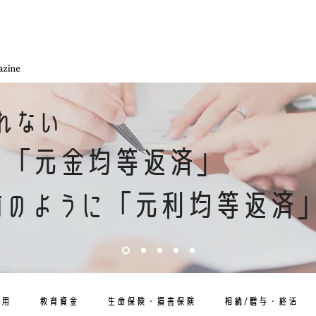
れない
「元金均等返済」
の
「元利均等返済
前のように
運用
教育資金
生命保険・損害保険
相続/贈与・終活