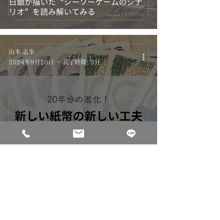
日銀が描いた“シーソーゲームのシナ
リオ”を読み解いてみる
山本 志歩
2024年9月20日
読了時間: 3分
ご存じですか？新しい紙幣の新しい工
夫
江間 大悟