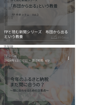
資産形
成/運用
教育資
金
FPと読む新聞シリーズ 布団から出る
生命保
という教養
険・損
害保険
FP Office
相続/贈
2024年12月17日
読了時間: 4分
与・終
活
不動産