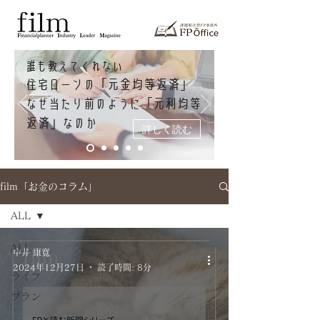
誰も教えてくれない
「元金均等返済」
住宅ローンの
「元利均等
なぜ当たり前のように
返済」
なのか
詳しく読む
film「お金のコラム」
ALL
ALL
中井 康寛
2024年12月27日
読了時間: 8分
ライフ
プラン