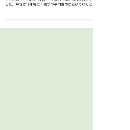
西田 順子
2021年10月15日
読了時間: 3分
ご主人が年上の奥様に考えて欲しいこと。〜ご主人が亡く
なった後に受け取れる年金額を把握してますか？〜
2019年日本人の平均寿命は女性87.45歳、男性81.41歳とな
り、女性は7年連続、男性が8年連続で過去最高を更新しま
した。今後は10年毎に１歳ずつ平均寿命が延びていくと言
われています。どんどん伸びていくリタイヤ後の生活につ
いて考える際に、夫婦の年齢差も考えにいれておくこ...