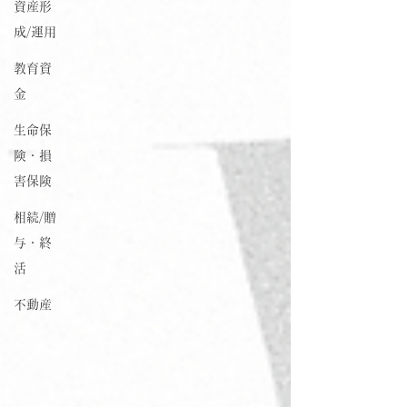
資産形
成/運用
教育資
金
生命保
険・損
害保険
相続/贈
与・終
活
不動産