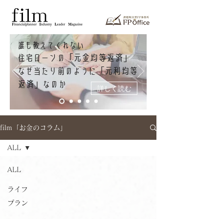
誰も教えてくれない
「元金均等返済」
住宅ローンの
「元利均等
なぜ当たり前のように
返済」
なのか
詳しく読む
film「お金のコラム」
ALL
ALL
ライフ
プラン