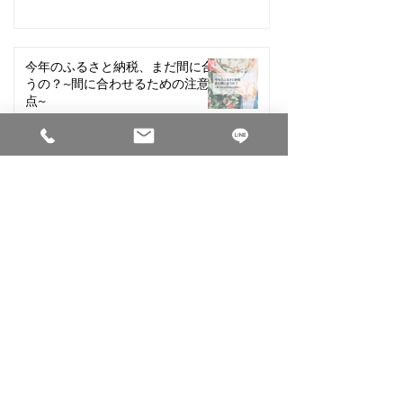
今年のふるさと納税、まだ間に合
うの？~間に合わせるための注意
点~
2024年12月17日
損をしない! iDeCoと企業型確定
拠出年金の受取り方
2024年12月13日
「103万円」だけではわからな
い？あなたの『扶養の壁』はどこ