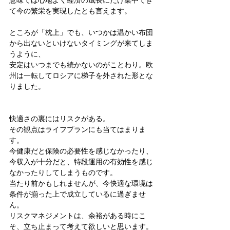
意味では心地よく経済の成長にだけ集中でき
て今の繁栄を実現したとも言えます。
ところが「枕上」でも、いつかは温かい布団
から出ないといけないタイミングが来てしま
うように、
安定はいつまでも続かないのがことわり。欧
州は一転してロシアに梯子を外された形とな
りました。
快適さの裏にはリスクがある。
その観点はライフプランにも当てはまりま
す。
今健康だと保険の必要性を感じなかったり、
今収入が十分だと、特段運用の有効性を感じ
なかったりしてしまうものです。
当たり前かもしれませんが、今快適な環境は
条件が揃った上で成立しているに過ぎませ
ん。
リスクマネジメントは、余裕がある時にこ
そ、立ち止まって考えて欲しいと思います。