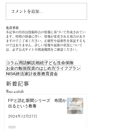
コメントを追加…
損をしない! iDeCoと企業
日銀が描いた“
型確定拠出年金の受取り
ームのシナリオ
方
いてみる
免責事項
本記事の内容は投稿時点の情報に基づいて作成されてい
ます。時間の経過に伴い、情報が変更される場合があり
ますのでご了承ください。正確性や最新性を保証するも
のではありません。詳しい情報や最新の状況について
は、必ず公式サイトや関連機関をご確認ください。
コラム
用語解説
相続
子ども
生命保険
お金の勉強
投資のはじめ方
ライフプラン
NISA
終活
家計改善
教育資金
新着記事
New article
FPと読む新聞シリーズ 布団から
出るという教養
2024年12月27日