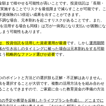
金額まで殖やせる可能性が高いことです。投資信託は「長期・
を実施することでリスクを最低限まで減らすことが可能です。
資保険の1.5倍近い成果を出すことができます。
不調な場合、元本割れを起こすリスクがあることです。また、
Aを活用する場合も同様）は万が一病気になり支払いが困難にな
しまう可能性もあります。
は、投資信託を活用した資産運用が最適
です。しかし
運用期間
落が引き出しのタイミングに被った場合は元本割れをする可能
よう
戦略的なファンド選びが必要
です。
つのポイントと方法
どの選択肢も正解・不正解はありません。
法を選択することが大切です。複数の活用方法をを組み合わせ
ることもできますので、ご家庭に合った教育資金の準備の方法
来の予定や希望を反映したライフプランを作成し、どこまでに