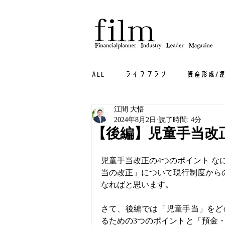
ALL
ライフプラン
資産形成/
江間 大悟
相続/贈与・終活
不動産
2024年8月2日
読了時間: 4分
【後編】児童手当改
児童手当改正の4つのポイント な
当の改正」について現行制度から
なればと思います。
さて、後編では「児童手当」をど
るための3つのポイントと「預金