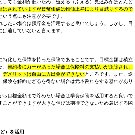
としても金利が低いため、殖える（ふえる）見込みがほとんど
証はされていますが貨幣価値は物価上昇により目減りするので
という点にも注意が必要です。
れしたい場合は預貯金を活用すると良いでしょう。しかし、目
には適していないと言えます。
に特化した保障を持った保険であることです。目標金額は積立
た、
契約者に万一があった場合は保険料の支払いが免除され、
、
デメリットは自由に入出金ができない
ところです。また、途
、保険を解約せざるを得ない場合は元本割れをする恐れがあり
がら目標金額まで貯めたい場合は学資保険を活用すると良いで
すことができますが大きな伸びは期待できないため選択する際
など）を活用