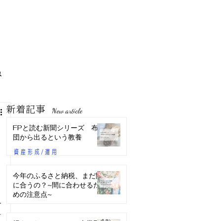
新着記事
New article
FPと読む新聞シリーズ 布
団から出るという教養
資産形成/運用
今年のふるさと納税、まだ間
に合うの？~間に合わせるた
めの注意点~
す
ライフプラン
て