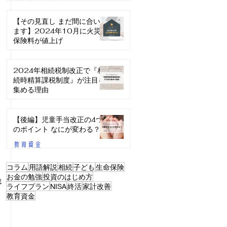
【その見直し まだ間に合い
ます】2024年10月に火災
保険料が値上げ
生命保険・損害保険
2024年相続税制改正で『相
続時精算課税制度』が注目を
集める理由
相続/贈与・終活
【後編】児童手当改正の4つ
のポイント なにが変わる？
教育資金
コラム
用語解説
相続
子ども
生命保険
お金の勉強
投資のはじめ方
成
ライフプラン
NISA
終活
家計改善
教育資金