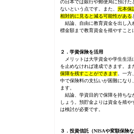
の日本では銀行や郵便局に預けた
ないという点です。また、
元本保
相対的に見ると減る可能性がある
　結論、自由に教育資金を出し入
標金額まで教育資金を殖やすこと
２．学資保険を活用
　メリットは大学資金や学生生活
を止めなければ達成できます。ま
保障を残すことができます
。一方
中で保険料の支払いが困難になり
ます。
　結論、学資目的で保障を持ちな
しょう。預貯金よりは資金を殖や
は検討が必要です。
３．投資信託（NISAや変額保険