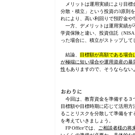
　メリットは運用実績により目標
分散・積立」という投資の3原則
れにより、高い利回りで預貯金や学
　一方、デメリットは運用実績が
学資保険と違い、投資信託（NIS
った場合に、積立がストップして
　結論、
目標額が高額である場合
が極端に短い場合や運用資産の暴
性
もありますので、そうならない
おわりに
　今回は、
教育資金を準備する３
目標額や目標時期に応じて活用方
ることリスクを分散して準備をす
を考えていきましょう。
　FP Officeでは、
ご相談者様の将