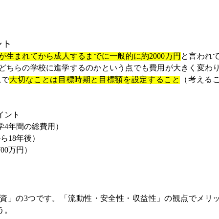
ント
が生まれてから成人するまでに一般的に約2000万円
と言われ
どちらの学校に進学するのかという点でも費用が大きく変わ
上で
大切なことは目標時期と目標額を設定すること
（考える
イント
学4年間の総費用）
ら18年後）
00万円）
資」の3つです。「流動性・安全性・収益性」の観点でメリ
う。