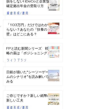
損をしない! iDeCoと企業型
確定拠出年金の受取り方
資産形成/運用
「103万円」だけではわか
て
らない？あなたの『扶養の
り
壁』はどこにある？
こ
ライフプラン
FPと読む新聞シリーズ 戦
略の薬は「ポジショニング」
ライフプラン
日銀が描いた“シーソーゲー
ムのシナリオ”を読み解いて
みる
資産形成/運用
ご存じですか？新しい紙幣の
ッ
新しい工夫
資産形成/運用