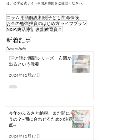
は、必ず公式サイトや関連機関をご確認ください。
コラム
用語解説
相続
子ども
生命保険
お金の勉強
投資のはじめ方
ライフプラン
NISA
終活
家計改善
教育資金
新着記事
New article
FPと読む新聞シリーズ 布団から
出るという教養
2024年12月27日
今年のふるさと納税、まだ間に合
うの？~間に合わせるための注意
点~
2024年12月17日