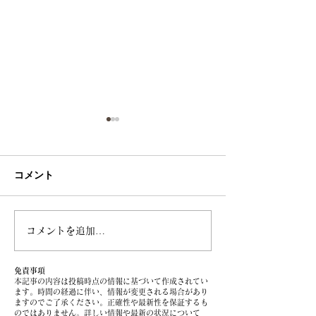
コメント
コメントを追加…
生命保険の一時所得課税
課題解決型FP
のメリット
② 「生命保険
（保険料）はい
免責事項
本記事の内容は投稿時点の情報に基づいて作成されてい
いが適正ですか
ます。時間の経過に伴い、情報が変更される場合があり
う相談事例
ますのでご了承ください。正確性や最新性を保証するも
のではありません。詳しい情報や最新の状況について