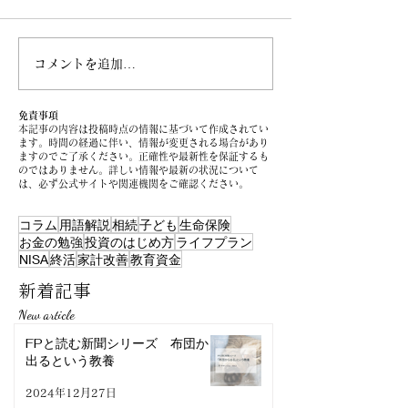
コメントを追加…
免責事項
本記事の内容は投稿時点の情報に基づいて作成されてい
「見えないものを見ようとして」
ます。時間の経過に伴い、情報が変更される場合があり
が当然に求められる時代＜後編＞
ますのでご了承ください。正確性や最新性を保証するも
のではありません。詳しい情報や最新の状況について
は、必ず公式サイトや関連機関をご確認ください。
コラム
用語解説
相続
子ども
生命保険
お金の勉強
投資のはじめ方
ライフプラン
NISA
終活
家計改善
教育資金
新着記事
New article
FPと読む新聞シリーズ 布団から
出るという教養
2024年12月27日