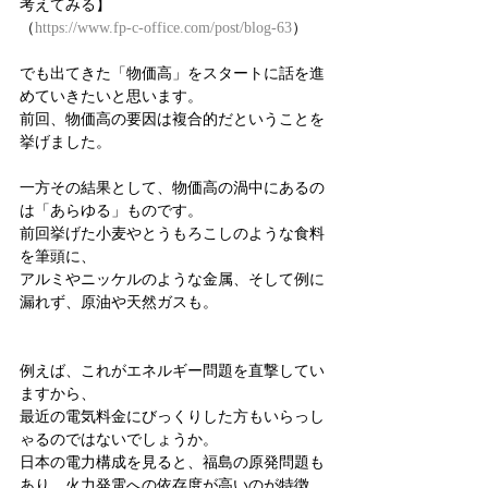
考えてみる】
（
https://www.fp-c-office.com/post/blog-63
）
でも出てきた「物価高」をスタートに話を進
めていきたいと思います。
前回、物価高の要因は複合的だということを
挙げました。
一方その結果として、物価高の渦中にあるの
は「あらゆる」ものです。
前回挙げた小麦やとうもろこしのような食料
を筆頭に、
アルミやニッケルのような金属、そして例に
漏れず、原油や天然ガスも。
例えば、これがエネルギー問題を直撃してい
ますから、
最近の電気料金にびっくりした方もいらっし
ゃるのではないでしょうか。
日本の電力構成を見ると、福島の原発問題も
あり、火力発電への依存度が高いのが特徴