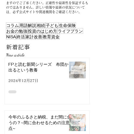
ますのでご了承ください。正確性や最新性を保証するも
のではありません。詳しい情報や最新の状況について
は、必ず公式サイトや関連機関をご確認ください。
コラム
用語解説
相続
子ども
生命保険
お金の勉強
投資のはじめ方
ライフプラン
NISA
終活
家計改善
教育資金
新着記事
New article
FPと読む新聞シリーズ 布団から
出るという教養
2024年12月27日
今年のふるさと納税、まだ間に合
うの？~間に合わせるための注意
点~