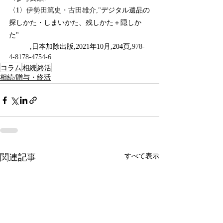
〈1〉
伊勢田篤史・古田雄介,"
デジタル遺品の
探しかた・しまいかた、残しかた＋隠しか
た"
　　　,日本加除出版,2021年10月,204頁,
978-
4-8178-4754-6
コラム
相続
終活
相続/贈与・終活
すべて表示
関連記事