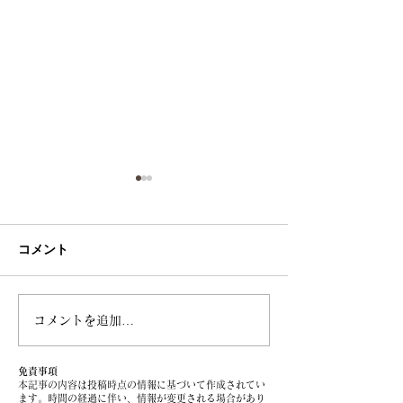
コメント
コメントを追加…
【スマホから始まる親子
【スマホから始
の終活】その4～電子マネ
の終活】その1
ーって相続できるの？～
免責事項
本記事の内容は投稿時点の情報に基づいて作成されてい
ます。時間の経過に伴い、情報が変更される場合があり