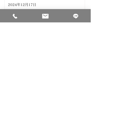
2024年12月17日
損をしない! iDeCoと企業型確定
拠出年金の受取り方
2024年12月13日
「103万円」だけではわからな
い？あなたの『扶養の壁』はどこ
にある？
2024年11月30日