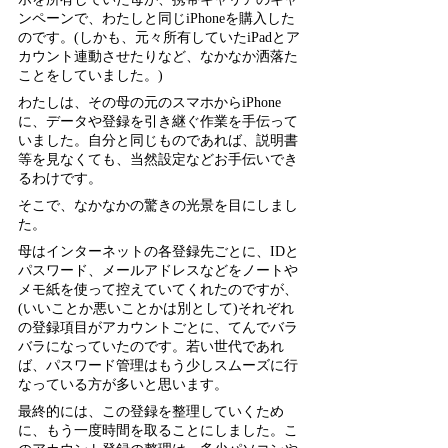
ホを所有していた母が、携帯キャリアのキャ
ンペーンで、わたしと同じiPhoneを購入した
のです。(しかも、元々所有していたiPadとア
カウント連動させたりなど、なかなか洒落た
ことをしていました。)
わたしは、その母の元のスマホからiPhone
に、データや登録を引き継ぐ作業を手伝って
いました。自分と同じものであれば、説明書
等を見なくても、当然設定などお手伝いでき
るわけです。
そこで、なかなかの驚きの光景を目にしまし
た。
母はインターネットの各登録先ごとに、IDと
パスワード、メールアドレスなどをノートや
メモ紙を使って控えていてくれたのですが、
(いいことか悪いことかは別として)それぞれ
の登録項目がアカウントごとに、てんでバラ
バラになっていたのです。若い世代であれ
ば、パスワード管理はもう少しスムーズに行
なっている方が多いと思います。
最終的には、この登録を整理していくため
に、もう一度時間を取ることにしました。こ