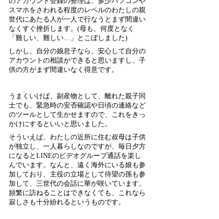
のアカウント登録の整理は、多少パソコンや
スマホをさわれる程度のレベルのわたしの親
世代にあたる人が一人で行なうとまず間違い
なくすぐ挫折します。(母も、何度となく
「難しい、難しい…」とこぼしました)
しかし、自分の娘息子なら、安心して自分の
アカウントの相談ができると思いますし、子
供の方がまず間違いなく得意です。
うまくいけば、副産物として、離れた親子同
士でも、緊急時の安否確認や日頃の連絡など
のツールとして生かせますので、これをきっ
かけにするといいと思いました。
そういえば、わたしの近所に住む叔母は子供
が独立し、一人暮らしなのですが、毎日夕方
になるとLINEのビデオグループ通話を楽し
んでいます。なんと、遠く海外にいる娘も参
加しており、主役の立場として待望の孫も参
加して、三世代の会話に華が咲いています。
頻繁に訪ねることはできなくても、これなら
寂しさも十分紛れるというものです。