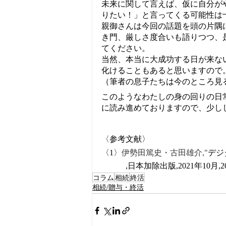
未来に関して言えば、仮に自分がや
りたい！」と言ってくる可能性は
親御さんは今回の話題を頭の片隅に
き門、厳しさ度合いも語りつつ、
てください。
当然、本当に大成功する日が来な
化けることもあると思いますので
（筆者の息子たちは今のところ見
このようなわたしの身の回りの日
に読み進めておりますので、少し
〈参考文献〉
〈1〉
伊勢田篤史・古田雄介,"
デジ
　　　,日本加除出版,2021年10月,20
コラム
相続
終活
相続/贈与・終活