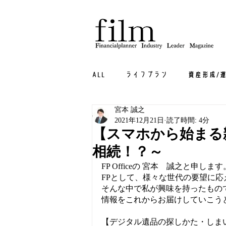
ALL
ライフプラン
資産形成/
宮本 誠之
相続/贈与・終活
不動産
2021年12月21日
読了時間: 4分
【スマホから始まる親
相続！？～
FP Officeの 宮本　誠之と申します
FPとして、様々な世代の要望に
そんな中で私が興味を持ったもの
情報をこれからお届けしていこう
【デジタル遺品の探しかた・しま