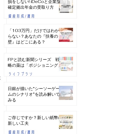
損をしない! iDeCoと企業型
確定拠出年金の受取り方
資産形成/運用
「103万円」だけではわか
らない？あなたの『扶養の
壁』はどこにある？
ライフプラン
FPと読む新聞シリーズ 戦
略の薬は「ポジショニング」
ライフプラン
は
日銀が描いた“シーソーゲー
よ
ムのシナリオ”を読み解いて
みる
資産形成/運用
ご存じですか？新しい紙幣の
新しい工夫
資産形成/運用