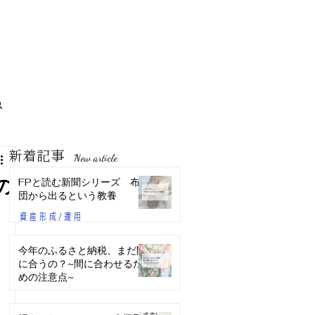
新着記事
New article
FPと読む新聞シリーズ 布
の
団から出るという教養
資産形成/運用
今年のふるさと納税、まだ間
に合うの？~間に合わせるた
めの注意点~
ライフプラン