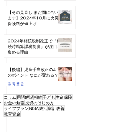
【その見直し まだ間に合い
ます】2024年10月に火災
保険料が値上げ
生命保険・損害保険
2024年相続税制改正で『相
続時精算課税制度』が注目を
集める理由
相続/贈与・終活
【後編】児童手当改正の4つ
のポイント なにが変わる？
教育資金
コラム
用語解説
相続
子ども
生命保険
れ
お金の勉強
投資のはじめ方
ライフプラン
NISA
終活
家計改善
教育資金