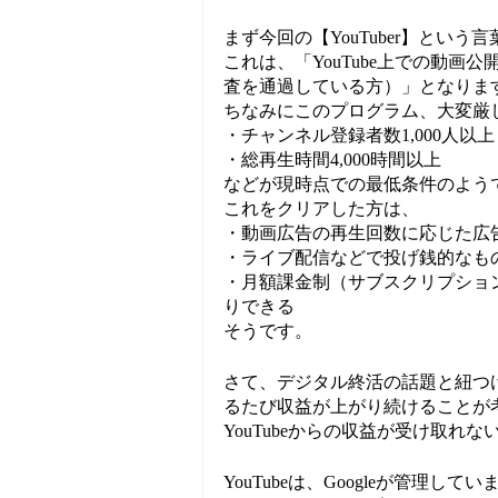
まず今回の【YouTuber】という
これは、「YouTube上での動画
査を通過している方）」となりま
ちなみにこのプログラム、大変厳
・チャンネル登録者数1,000人以上
・総再生時間4,000時間以上
などが現時点での最低条件のよう
これをクリアした方は、
・動画広告の再生回数に応じた広
・ライブ配信などで投げ銭的なも
・月額課金制（サブスクリプショ
りできる
そうです。
さて、デジタル終活の話題と紐つけ
るたび収益が上がり続けることが
YouTubeからの収益が受け取れ
YouTubeは、Googleが管理してい